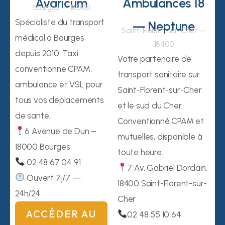
Avaricum
Ambulances 18
Bourges — 18000
Spécialiste du transport
— Neptune
Saint-Florent-sur-Cher —
médical à Bourges
18400
depuis 2010. Taxi
Votre partenaire de
conventionné CPAM,
transport sanitaire sur
ambulance et VSL pour
Saint-Florent-sur-Cher
tous vos déplacements
et le sud du Cher.
de santé.
Conventionné CPAM et
6 Avenue de Dun –
mutuelles, disponible à
18000 Bourges
toute heure.
02 48 67 04 91
7 Av. Gabriel Dordain,
Ouvert 7j/7 —
18400 Saint-Florent-sur-
24h/24
Cher
ACCÉDER AU
02 48 55 10 64