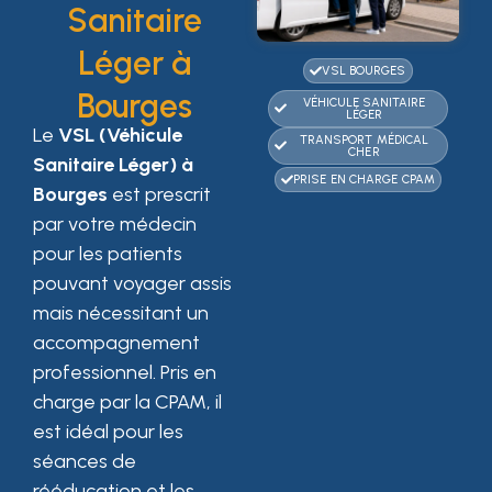
Sanitaire
Léger à
VSL BOURGES
Bourges
VÉHICULE SANITAIRE
LÉGER
Le
VSL (Véhicule
TRANSPORT MÉDICAL
CHER
Sanitaire Léger) à
PRISE EN CHARGE CPAM
Bourges
est prescrit
par votre médecin
pour les patients
pouvant voyager assis
mais nécessitant un
accompagnement
professionnel. Pris en
charge par la CPAM, il
est idéal pour les
séances de
rééducation et les