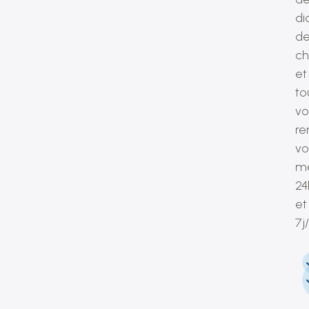
di
d
ch
et
to
vo
re
vo
mé
24
et
7j/