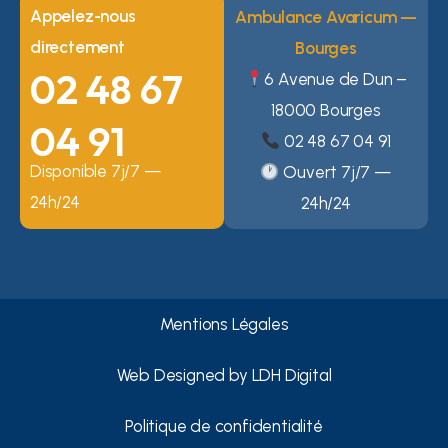
Appelez-nous
Ambulance Avaricum —
directement
Bourges
02 48 67
6 Avenue de Dun –
18000 Bourges
04 91
02 48 67 04 91
Disponible 7j/7 —
Ouvert 7j/7 —
24h/24
24h/24
Mentions Légales
Web Designed by
LDH Digital
Politique de confidentialité