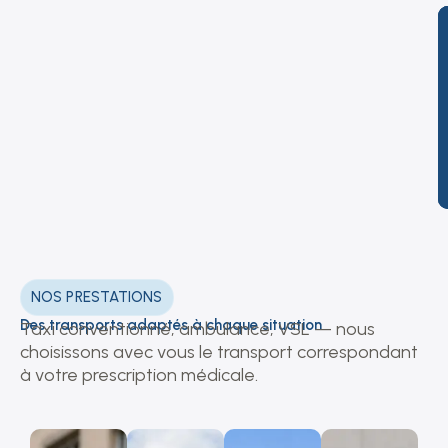
NOS PRESTATIONS
Des transports adaptés à chaque situation
Taxi conventionné, ambulance, VSL — nous
choisissons avec vous le transport correspondant
à votre prescription médicale.