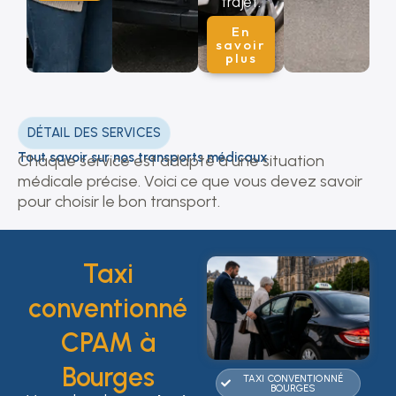
trajet.
En
savoir
plus
DÉTAIL DES SERVICES
Tout savoir sur nos transports médicaux
Chaque service est adapté à une situation
médicale précise. Voici ce que vous devez savoir
pour choisir le bon transport.
Taxi
conventionné
CPAM à
Bourges
TAXI CONVENTIONNÉ
BOURGES