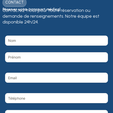
CONTACT
Réserver votre transport médical
Contactez-nous pour toute réservation ou
demande de renseignements. Notre équipe est
disponible 24h/24.