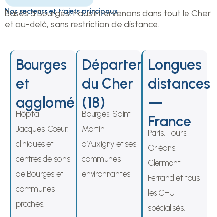
Nos secteurs et trajets principaux
Basés à Bourges, nous intervenons dans tout le Cher
et au-delà, sans restriction de distance.
Bourges
Département
Longues
et
du Cher
distances
agglomération
(18)
—
Hôpital
Bourges, Saint-
France
Jacques-Cœur,
Martin-
Paris, Tours,
cliniques et
d’Auxigny et ses
Orléans,
centres de soins
communes
Clermont-
de Bourges et
environnantes
Ferrand et tous
communes
les CHU
proches.
spécialisés.